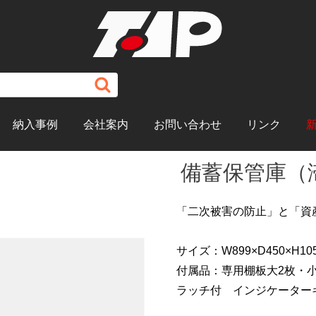
納入事例
会社案内
お問い合わせ
リンク
備蓄保管庫（
ムイス
ス
カウンター木製フレームイス
「二次被害の防止」と「資
サイズ：W899×D450×H10
付属品：専用棚板大2枚・小
ラッチ付 インジケーター