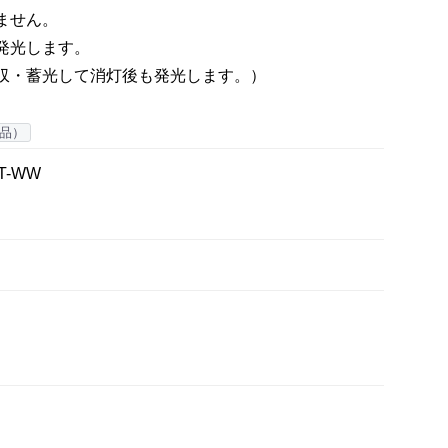
ません。
発光します。
収・蓄光して消灯後も発光します。）
品）
BT-WW