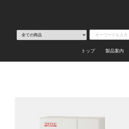
トップ
製品案内
TAP イス
オフィス
オリジナル
木製フレー
スチールイ
和風イス
既製イス
ソファ－
テーブル