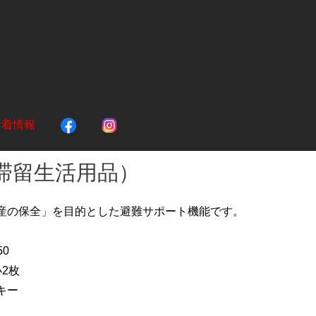
新着情報
滞留生活用品）
産の保全」を目的とした避難サポート機能です。
50
2枚
キー